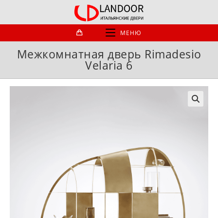
Перейти
к
содержимому
МЕНЮ
Межкомнатная дверь Rimadesio
Velaria 6
🔍