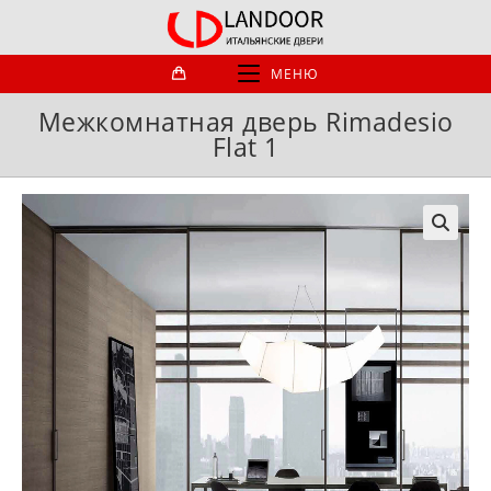
Перейти
к
содержимому
МЕНЮ
Межкомнатная дверь Rimadesio
Flat 1
🔍