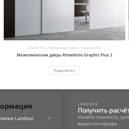
Graphis Plus
,
Раздвижные двери и перегородки
Межкомнатная дверь Rimadesio Graphis Plus 2
Подробнее
ормация
LANDOOR
Получить расчё
Узнайте стоимость, ср
↗
пании Landoor
вашего интерьера.