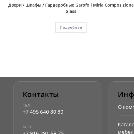
Двери / Шкафы / Гардеробные Garofoli Miria Composizione
Glass
Подробнее
Контакты
Инф
ТЕЛ.
О ком
+7 495 640 80 80
Катал
МОБ.
мебел
+7 916 291-58-75