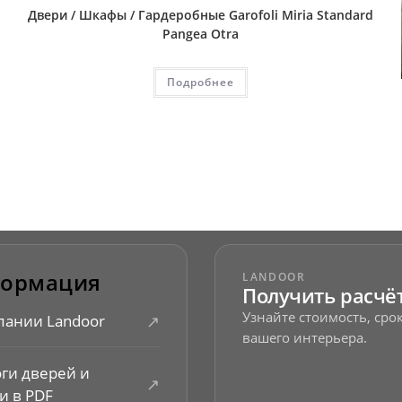
Двери / Шкафы / Гардеробные Garofoli Miria Standard
Pangea Otra
Подробнее
ормация
LANDOOR
Получить расчё
Узнайте стоимость, ср
↗
пании Landoor
вашего интерьера.
оги дверей и
↗
и в PDF