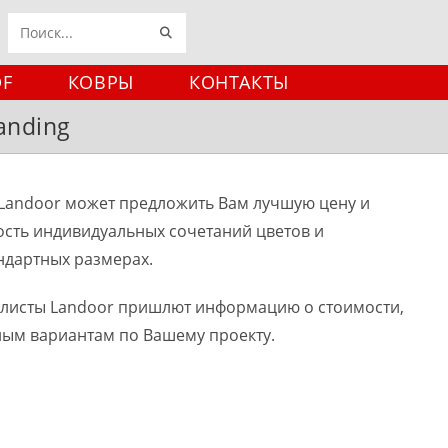
ИСКАТЬ
Поиск
на
DF
КОВРЫ
КОНТАКТЫ
сайте
anding
Landoor может предложить Вам лучшую цену и
ость индивидуальных сочетаний цветов и
ндартных размерах.
алисты Landoor пришлют информацию о стоимости,
ным вариантам по Вашему проекту.