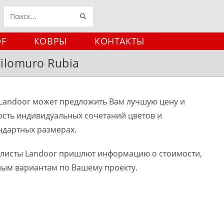
ИСКАТЬ
Поиск
на
DF
КОВРЫ
КОНТАКТЫ
сайте
Filomuro Rubia
Landoor может предложить Вам лучшую цену и
ость индивидуальных сочетаний цветов и
ндартных размерах.
алисты Landoor пришлют информацию о стоимости,
ным вариантам по Вашему проекту.