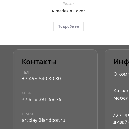
Шкафы
Rimadesio Cover
Подробнее
Контакты
Инф
ТЕЛ.
О ком
+7 495 640 80 80
Катал
МОБ.
мебел
+7 916 291-58-75
E-MAIL
Для а
artplay@landoor.ru
дизай