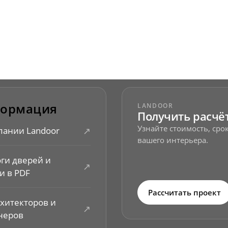
ормация
LANDOOR
Получить расчё
Узнайте стоимость, ср
↗
пании Landoor
вашего интерьера.
оги дверей и
↗
и в PDF
Рассчитать проект
рхитекторов и
↗
неров