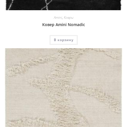
Amini
,
Ковры
Ковер Amini Nomadic
В корзину