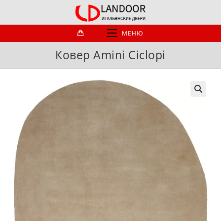
Перейти
к
содержимому
МЕНЮ
Ковер Amini Ciclopi
🔍