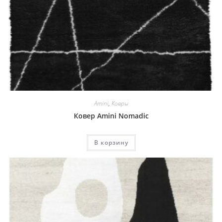
Amini
,
Ковры
Ковер Amini Nomadic
В корзину