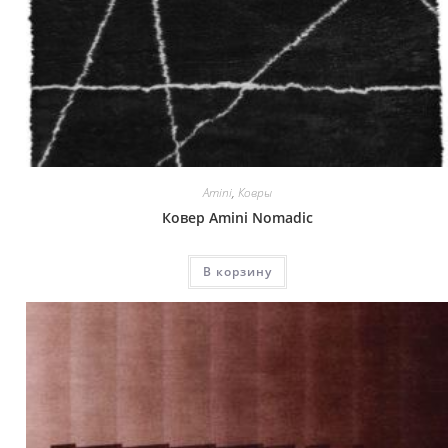
Amini
,
Ковры
Ковер Amini Nomadic
В корзину