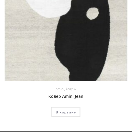
Amini
,
Ковры
Ковер Amini Jean
В корзину