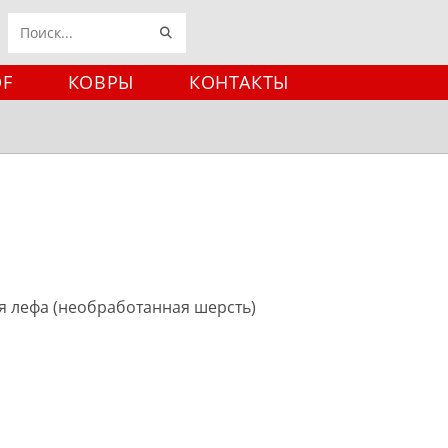
ИСКАТЬ
Поиск
на
DF
КОВРЫ
КОНТАКТЫ
сайте
я лефа (необработанная шерсть)