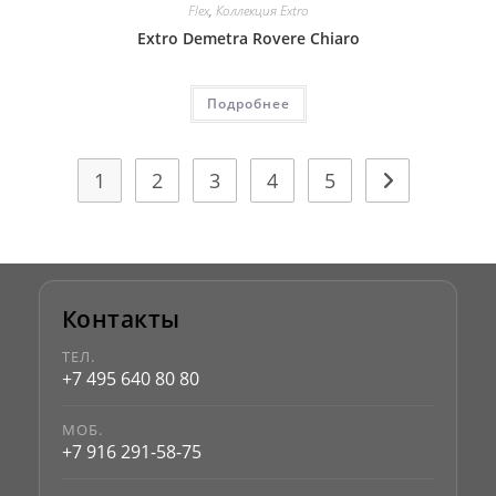
Flex
,
Коллекция Extro
Extro Demetra Rovere Chiaro
Подробнее
1
2
3
4
5
Контакты
ТЕЛ.
+7 495 640 80 80
МОБ.
+7 916 291-58-75