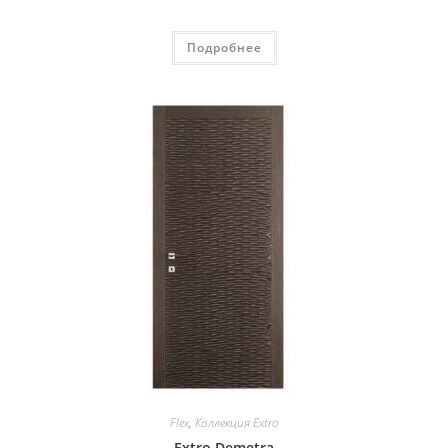
Подробнее
Flex
,
Коллекция Extro
Extro Demetra