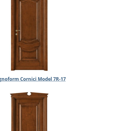
gnoform Cornici Model 7R-17