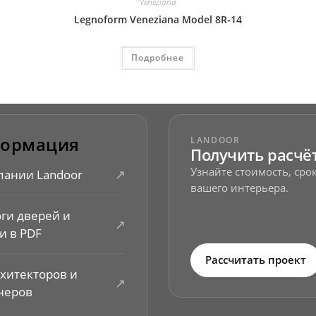
Veneziana
Legnoform Veneziana Model 8R-14
Подробнее
ормация
LANDOOR
Получить расчё
Узнайте стоимость, ср
↗
пании Landoor
вашего интерьера.
оги дверей и
↗
и в PDF
Рассчитать проект
рхитекторов и
↗
неров