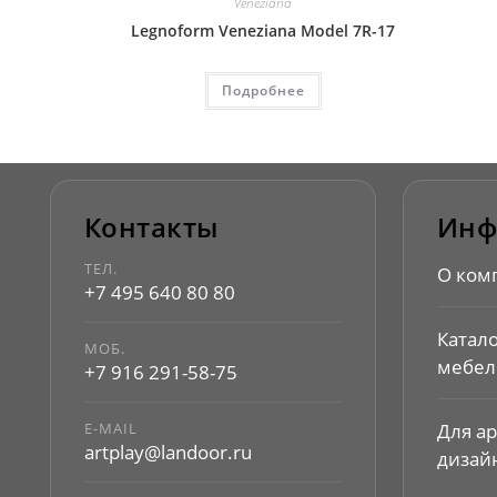
Veneziana
Legnoform Veneziana Model 7R-17
Подробнее
Контакты
Инф
ТЕЛ.
О ком
+7 495 640 80 80
Катал
МОБ.
мебел
+7 916 291-58-75
E-MAIL
Для а
artplay@landoor.ru
дизай