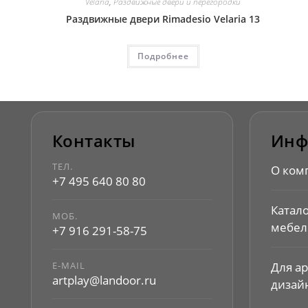
Velaria
,
Раздвижные двери и перегородки
Раздвижные двери Rimadesio Velaria 13
Подробнее
Контакты
Инф
ТЕЛ.
О ком
+7 495 640 80 80
Катал
МОБ.
мебел
+7 916 291-58-75
E-MAIL
Для а
artplay@landoor.ru
дизай