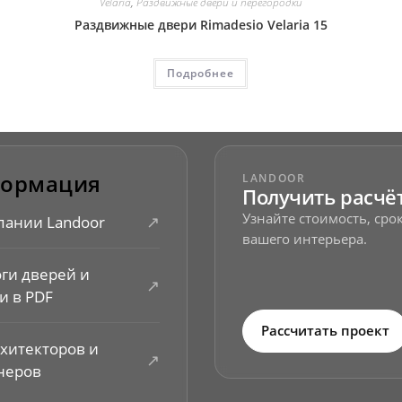
Velaria
,
Раздвижные двери и перегородки
Раздвижные двери Rimadesio Velaria 15
Подробнее
ормация
LANDOOR
Получить расчё
Узнайте стоимость, ср
↗
пании Landoor
вашего интерьера.
оги дверей и
↗
и в PDF
Рассчитать проект
рхитекторов и
↗
неров