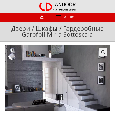
Перейти
к
содержимому
МЕНЮ
Двери / Шкафы / Гардеробные
Garofoli Miria Sottoscala
🔍