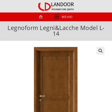
Перейти
к
содержимому
МЕНЮ
Legnoform Legni&Lacche Model L-
14
🔍