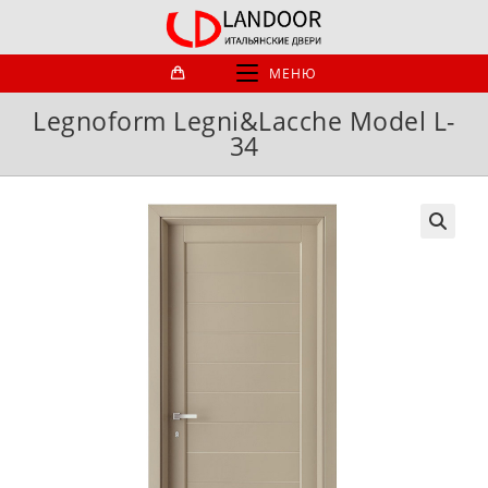
Перейти
к
содержимому
МЕНЮ
Legnoform Legni&Lacche Model L-
34
🔍