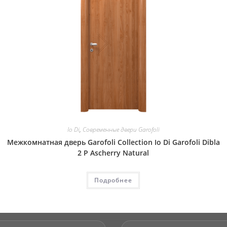
Io Di
,
Современные двери Garofoli
Межкомнатная дверь Garofoli Collection Io Di Garofoli Dibla
2 P Ascherry Natural
Подробнее