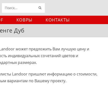
ИСКАТЬ
Поиск
на
DF
КОВРЫ
КОНТАКТЫ
сайте
Венге Дуб
Landoor может предложить Вам лучшую цену и
ость индивидуальных сочетаний цветов и
ндартных размерах.
алисты Landoor пришлют информацию о стоимости,
ным вариантам по Вашему проекту.