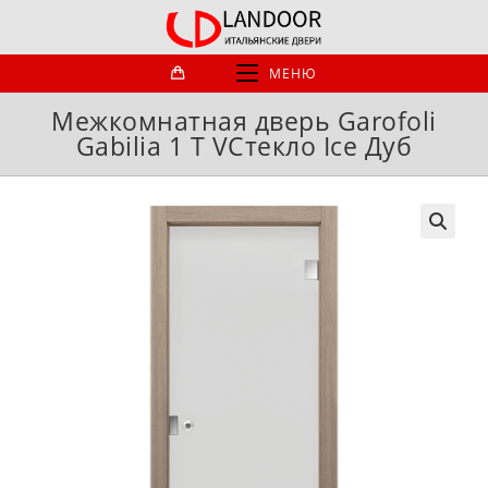
Перейти
к
содержимому
МЕНЮ
Межкомнатная дверь Garofoli
Gabilia 1 T VСтекло Ice Дуб
🔍