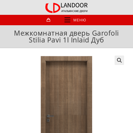
Перейти
к
содержимому
МЕНЮ
Межкомнатная дверь Garofoli
Stilia Pavi 1l Inlaid Дуб
🔍