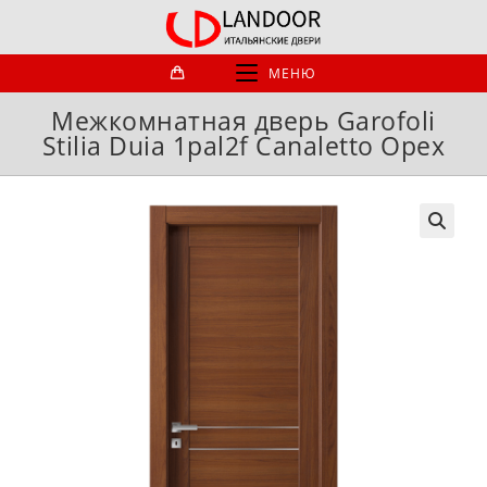
Перейти
к
содержимому
МЕНЮ
Межкомнатная дверь Garofoli
Stilia Duia 1pal2f Canaletto Орех
🔍