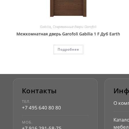
Gabilia
,
Современные двери Garofoli
Межкомнатная дверь Garofoli Gabilia 1 F Дуб Earth
Подробнее
Контакты
Инф
ТЕЛ.
О ком
+7 495 640 80 80
Катал
МОБ.
мебел
+7 916 291-58-75