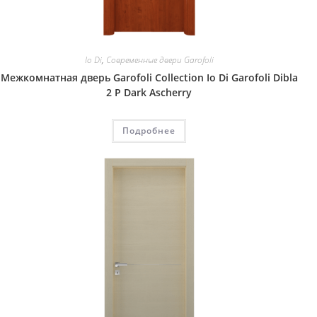
Io Di
,
Современные двери Garofoli
Межкомнатная дверь Garofoli Collection Io Di Garofoli Dibla
2 P Dark Ascherry
Подробнее