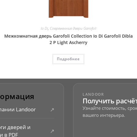
Io Di
,
Современные двери Garofoli
Межкомнатная дверь Garofoli Collection Io Di Garofoli Dibla
2 P Light Ascherry
Подробнее
ормация
LANDOOR
Получить расчё
Узнайте стоимость, ср
↗
пании Landoor
вашего интерьера.
оги дверей и
↗
и в PDF