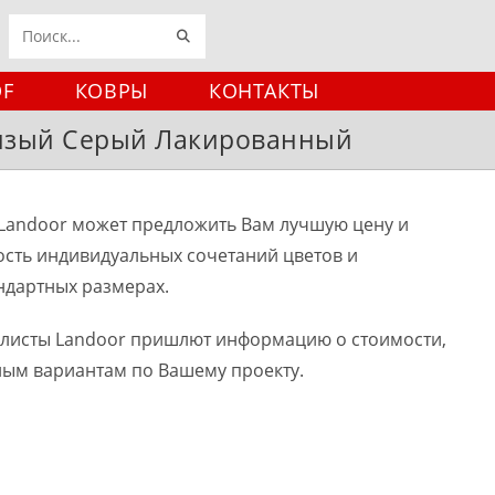
ИСКАТЬ
Поиск
на
DF
КОВРЫ
КОНТАКТЫ
сайте
P Сизый Серый Лакированный
Landoor может предложить Вам лучшую цену и
ость индивидуальных сочетаний цветов и
ндартных размерах.
алисты Landoor пришлют информацию о стоимости,
ным вариантам по Вашему проекту.