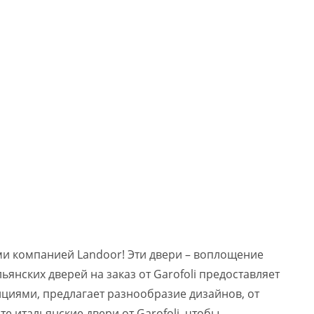
ми компанией Landoor! Эти двери – воплощение
янских дверей на заказ от Garofoli предоставляет
ициями, предлагает разнообразие дизайнов, от
 итальянские двери от Garofoli, чтобы