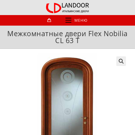
Перейти
к
содержимому
МЕНЮ
Межкомнатные двери Flex Nobilia
CL 63 T
🔍