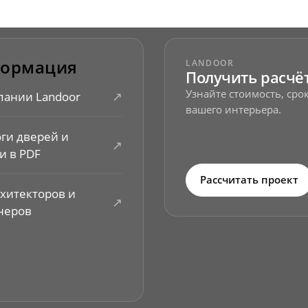
ормация
LANDOOR
Получить расчё
Узнайте стоимость, ср
↗
пании Landoor
вашего интерьера.
оги дверей и
↗
и в PDF
Рассчитать проект
рхитекторов и
↗
неров