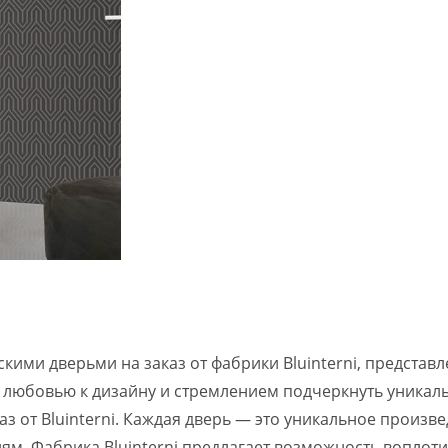
ими дверьми на заказ от фабрики Bluinterni, представ
 любовью к дизайну и стремлением подчеркнуть уникаль
аз от Bluinterni. Каждая дверь — это уникальное произв
ям. Фабрика Bluinterni предлагает возможность воплоти