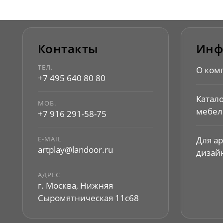
Контакты
Инф
ТЕЛ.
О ком
+7 495 640 80 80
Катал
МОБ.
мебел
+7 916 291-58-75
E-MAIL
Для а
artplay@landoor.ru
дизай
АДРЕС
г. Москва, Нижняя
Сыромятническая 11с68