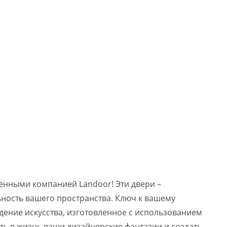
ленными компанией Landoor! Эти двери –
ность вашего пространства. Ключ к вашему
едение искусства, изготовленное с использованием
ть в жизнь ваши дизайнерские фантазии и создать