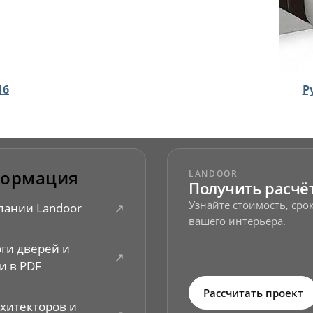
16
Р
ормация
LANDOOR
Получить расчё
Узнайте стоимость, ср
↗
пании Landoor
вашего интерьера.
оги дверей и
↗
и в PDF
Рассчитать проект
рхитекторов и