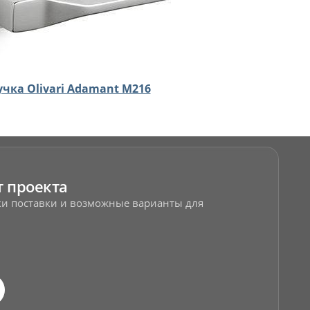
учка Olivari Adamant M216
т проекта
оки поставки и возможные варианты для