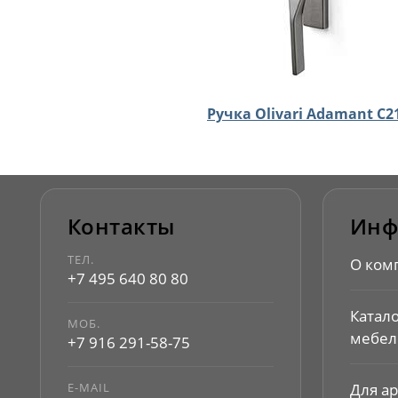
Ручка Olivari Adamant C2
Контакты
Инф
ТЕЛ.
О ком
+7 495 640 80 80
Катал
МОБ.
мебел
+7 916 291-58-75
E-MAIL
Для а