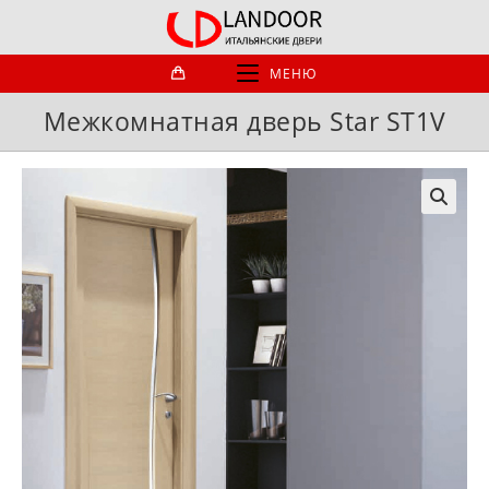
Перейти
к
содержимому
МЕНЮ
Межкомнатная дверь Star ST1V
🔍