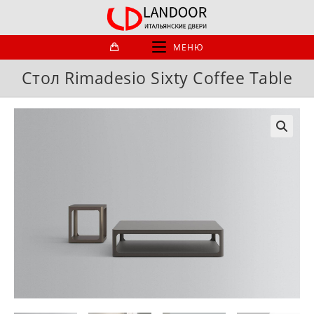
Перейти
к
содержимому
МЕНЮ
Стол Rimadesio Sixty Coffee Table
🔍