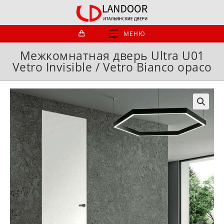
Перейти
к
содержимому
МЕНЮ
Межкомнатная дверь Ultra U01
Vetro Invisible / Vetro Bianco opaco
🔍