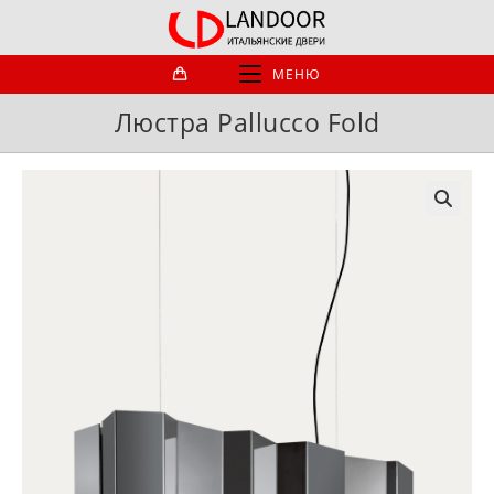
Перейти
к
содержимому
МЕНЮ
Люстра Pallucco Fold
🔍