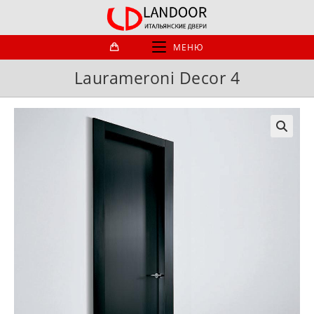
Перейти
к
содержимому
МЕНЮ
Laurameroni Decor 4
🔍