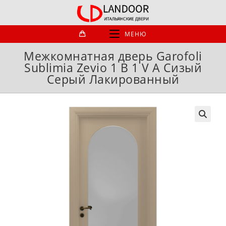
Перейти
к
содержимому
МЕНЮ
Межкомнатная дверь Garofoli
Sublimia Zevio 1 B 1 V A Сизый
Серый Лакированный
🔍