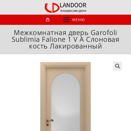
Перейти
к
содержимому
МЕНЮ
Межкомнатная дверь Garofoli
Sublimia Falione 1 V A Слоновая
кость Лакированный
🔍