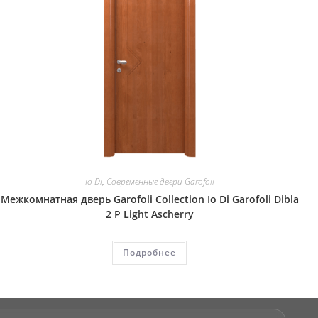
Io Di
,
Современные двери Garofoli
Межкомнатная дверь Garofoli Collection Io Di Garofoli Dibla
2 P Light Ascherry
Подробнее