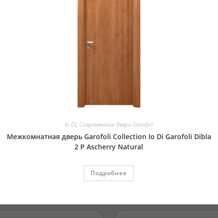
Io Di
,
Современные двери Garofoli
Межкомнатная дверь Garofoli Collection Io Di Garofoli Dibla
2 P Ascherry Natural
Подробнее