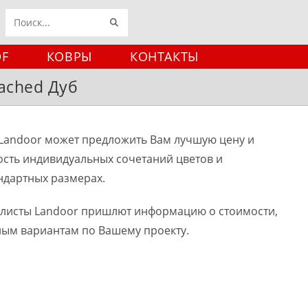
ИСКАТЬ
Поиск
на
DF
КОВРЫ
КОНТАКТЫ
сайте
eached Дуб
Landoor может предложить Вам лучшую цену и
ость индивидуальных сочетаний цветов и
ндартных размерах.
алисты Landoor пришлют информацию о стоимости,
ным вариантам по Вашему проекту.