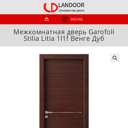
Перейти
к
содержимому
МЕНЮ
Межкомнатная дверь Garofoli
Stilia Litia 1l1f Венге Дуб
🔍