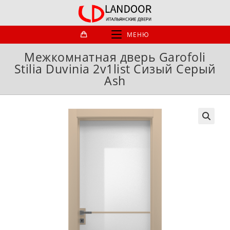
Перейти
к
содержимому
МЕНЮ
Межкомнатная дверь Garofoli
Stilia Duvinia 2v1list Сизый Серый
Ash
🔍