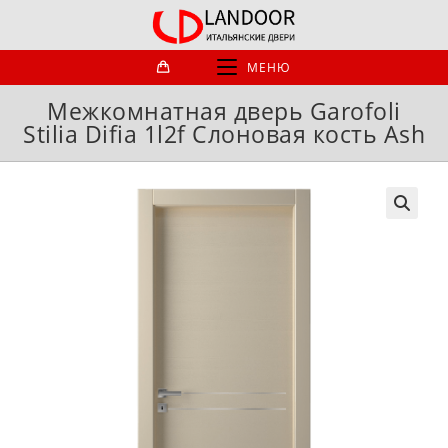
Перейти
к
содержимому
МЕНЮ
Межкомнатная дверь Garofoli
Stilia Difia 1l2f Слоновая кость Ash
🔍