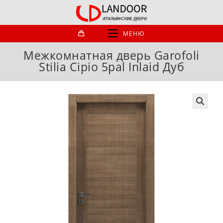
Перейти
к
содержимому
МЕНЮ
Межкомнатная дверь Garofoli
Stilia Cipio 5pal Inlaid Дуб
🔍