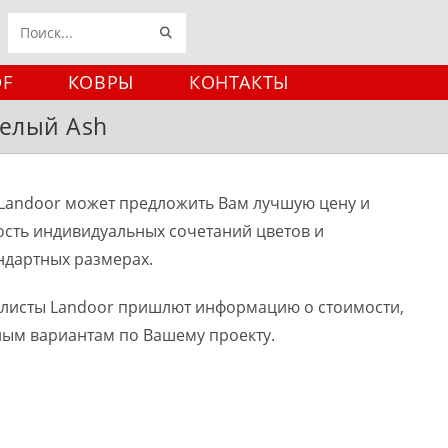
ИСКАТЬ
Поиск
на
DF
КОВРЫ
КОНТАКТЫ
сайте
 Белый Ash
Landoor может предложить Вам лучшую цену и
ость индивидуальных сочетаний цветов и
ндартных размерах.
алисты Landoor пришлют информацию о стоимости,
ным вариантам по Вашему проекту.