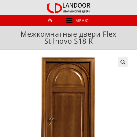
Перейти
к
содержимому
МЕНЮ
Межкомнатные двери Flex
Stilnovo S18 R
🔍