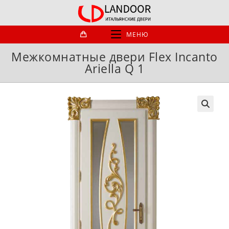
Перейти
к
содержимому
МЕНЮ
Межкомнатные двери Flex Incanto
Ariella Q 1
🔍