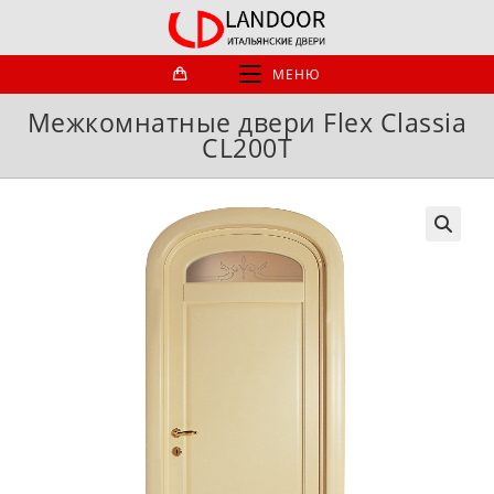
Перейти
к
содержимому
МЕНЮ
Межкомнатные двери Flex Classia
CL200T
🔍