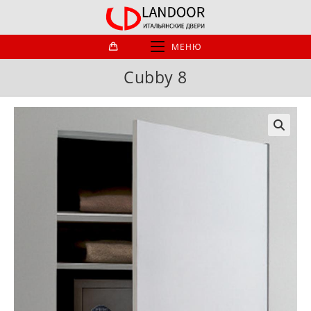
Перейти
к
содержимому
МЕНЮ
Cubby 8
🔍