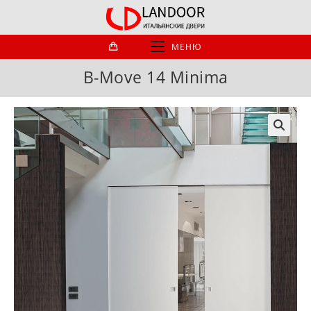
Перейти
к
содержимому
МЕНЮ
B-Move 14 Minima
🔍