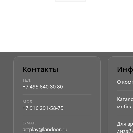
Контакты
Инф
ТЕЛ.
О ком
+7 495 640 80 80
Катал
МОБ.
мебел
+7 916 291-58-75
E-MAIL
Для а
artplay@landoor.ru
дизай