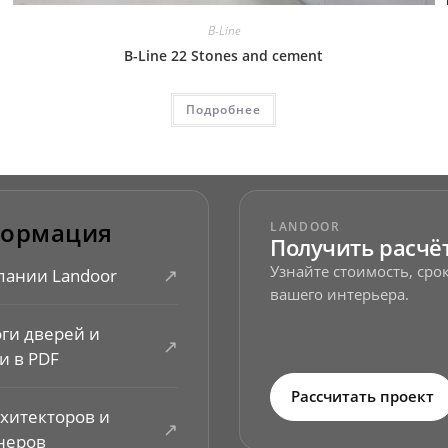
B-Line
B-Line 22 Stones and cement
Подробнее
ормация
LANDOOR
Получить расчё
Узнайте стоимость, ср
↗
пании Landoor
вашего интерьера.
оги дверей и
↗
и в PDF
Рассчитать проект
рхитекторов и
↗
неров