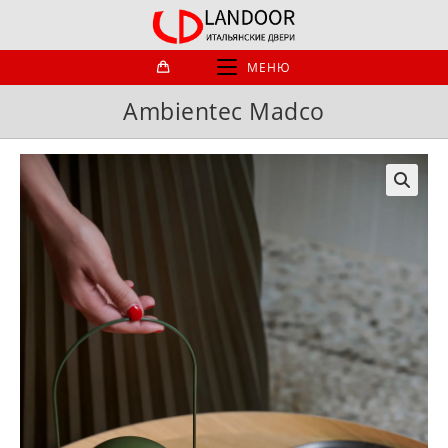
Перейти
к
содержимому
МЕНЮ
Ambientec Madco
🔍