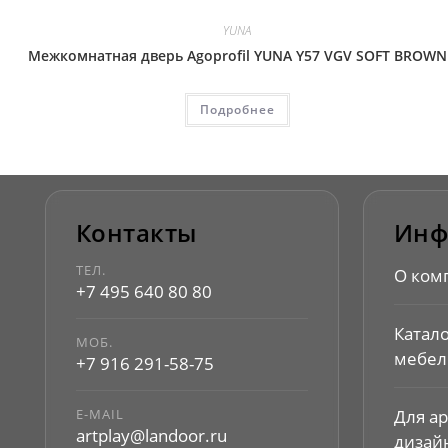
YUNA
Межкомнатная дверь Agoprofil YUNA Y57 VGV SOFT BROWN
Подробнее
Контакты
Инф
ТЕЛ.
О ком
+7 495 640 80 80
Катал
МОБ.
мебел
+7 916 291-58-75
E-MAIL
Для а
artplay@landoor.ru
дизай