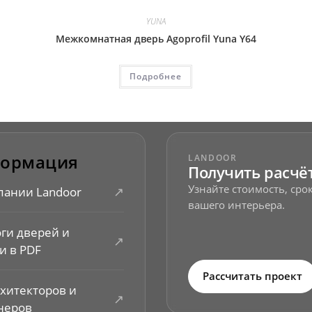
YUNA
Межкомнатная дверь Agoprofil Yuna Y64
Подробнее
ормация
LANDOOR
Получить расчё
Узнайте стоимость, ср
↗
пании Landoor
вашего интерьера.
оги дверей и
↗
и в PDF
Рассчитать проект
рхитекторов и
↗
неров