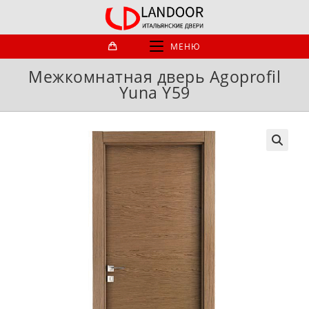
Перейти
к
содержимому
МЕНЮ
Межкомнатная дверь Agoprofil
Yuna Y59
🔍