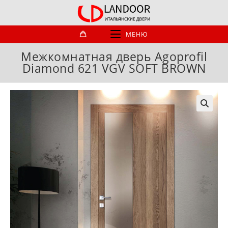
Перейти
к
содержимому
МЕНЮ
Межкомнатная дверь Agoprofil
Diamond 621 VGV SOFT BROWN
🔍