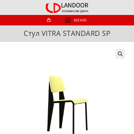
Перейти
к
содержимому
МЕНЮ
Стул VITRA STANDARD SP
🔍