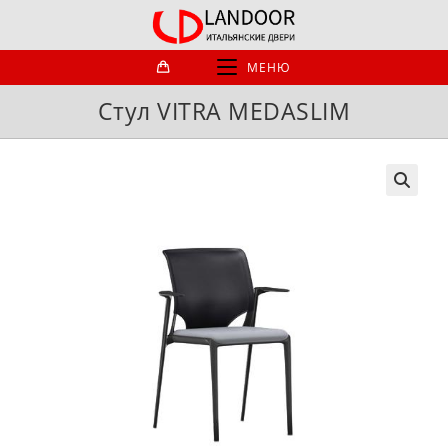
Перейти
к
содержимому
МЕНЮ
Стул VITRA MEDASLIM
🔍