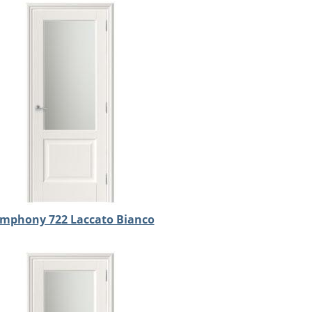
mphony 722 Laccato Bianco