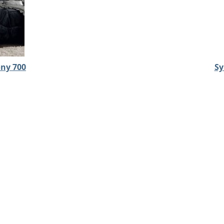
ny 700
Sy